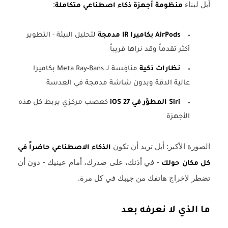
أبل لبناء
:
منظومة أجهزة ذكاء اصطناعي متكاملة
AirPods بكاميرا IR مدمجة
لتحليل البيئة - التطوير
أكثر تقدماً وقد نراها قريباً
نظارات ذكية
منافِسة لـ Meta Ray-Bans بكاميرا
عالية الدقة وبدون شاشة مدمجة في العدسة
Siri المطوّر في iOS 27
كعصب مركزي يربط كل هذه
الأجهزة
الصورة الأكبر: أبل تريد أن تكون
الذكاء الاصطناعي حاضراً في
- في أذنك، على صدرك، أمام عينيك - دون أن
كل مكان حولك
تضطر لإخراج هاتفك من جيبك في كل مرة.
ما الذي لا نعرفه بعد