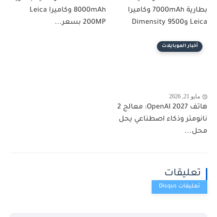
بطارية 7000mAh وكاميرا
8000mAh وكاميرا Leica
Leica وDimensity 9500
200MP بسعر...
أخبار الموبايلات
مايو 21, 2026
هاتف OpenAI 2027: معالج 2
نانومتر وذكاء اصطناعي يحل
محل...
تعليقات