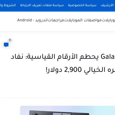
الأرشيف
سياسة الخصوصية
سياسة ملفات تعريف الارتباط
الشروط وال
وبايلات
مواصفات الموبايلات
مراجعات
اندرويد - Android
0
هاتف سامسونج Galaxy Z TriFold يحطم الأرقام القياسية: نفاد
2,900 دولار!