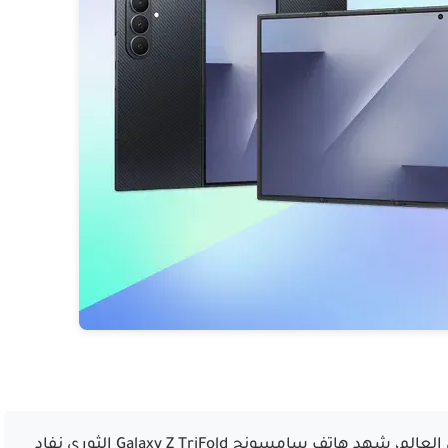
في خطوة مفاجئة أذهلت عشاق التكنولوجيا حول العالم، شهد هاتف سامسونج Galaxy Z TriFold الثوري نفاد