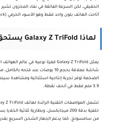
الحقيقي، لكن السرعة الفائقة في نفاد المخزون تشير بو
أتاحت الهاتف بلون واحد فقط وهو الأسود الحرفي (Crafted Black) بسعة تخزين 512 جيجابايت.
لماذا Galaxy Z TriFold يستحق السعر المرتفع؟
يمثل Galaxy Z TriFold قفزة نوعية في
شاشة عملاقة بحجم 10 بوصات عند فت
الضخمة توفر تجربة إنتاجية استثنائية ومشاهدة سينمائ
3.9 ملم فقط في أنحف نقطة.
من سامسونج. كما يدعم الجهاز الشحن السريع بقدرة 45 واط، مما يوفر استخدامًا طويلًا دون انقط