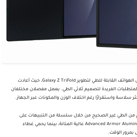
استثمرت سامسونج أكثر من عقد من الخبرة في مجال الهواتف القابلة للطي لتطوير Galaxy Z TriFold، حيث أعادت
Armor  المتطورة لتلبية المتطلبات الفريدة لتصميم ثلاثي الطي. يعمل مفصلان مختلفان
ثر سلاسة واستقرارًا رغم اختلاف الوزن والمكونات عبر الجهاز.
م من الطي غير الصحيح من خلال سلسلة من التنبيهات على
الشاشة والاهتزازات. تم تصنيع الإطار من سبيكة Advanced Armor Aluminum عالية المتانة، بينما يحمي غطاء
 بمرور الوقت.