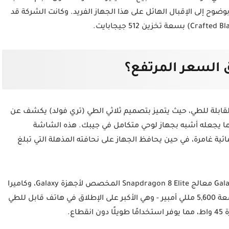
ضوح إلى الإقبال الهائل على هذا الجهاز الفريد. وكانت الشركة قد
 عالم الهواتف القابلة للطي، حيث يتميز بتصميم ثلاثي الطي (تري فولد) يكشف عن
حه بالكامل، مما يجعله أشبه بجهاز لوحي متكامل في جيبك. هذه الشاشة
ية غامرة، في حين يحافظ الجهاز على نحافته المذهلة التي تبلغ
تشمل المواصفات التقنية الرائدة لهاتف Galaxy Z TriFold معالج Snapdragon 8 Elite المخصص لأجهزة Galaxy، وكاميرا
خلفية بدقة 200 ميجابكسل، وبطارية ثلاثية الخلايا بسعة 5,600 مللي أمبير - وهي الأكبر على الإطلاق في هاتف قابل للطي
اع.